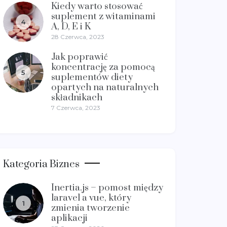
Kiedy warto stosować
suplement z witaminami
4
A, D, E i K
28 Czerwca, 2023
Jak poprawić
koncentrację za pomocą
5
suplementów diety
opartych na naturalnych
składnikach
7 Czerwca, 2023
Kategoria Biznes
Inertia.js – pomost między
laravel a vue, który
1
zmienia tworzenie
aplikacji