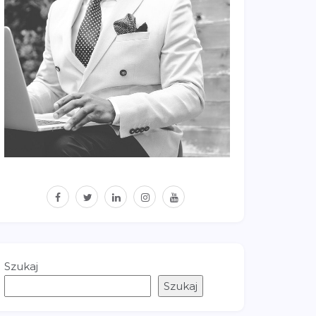
facebook
twitter
linkedin
instagram
youtube
Szukaj
Szukaj