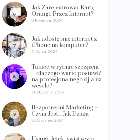
Jak Zarejestrować Kartę
Orange Przez Internet?
6
8 Kwietnia, 2024
Jak udostępnić internet z
iPhone na komputer?
7
2 Marca, 2024
Taniec w rytmie szczęścia
– dlaczego warto postawić
8
na profesjonalnego dj-a na
wesele?
26 Stycznia, 2024
Bezpośredni Marketing –
Czym Jest i Jak Działa
9
25 Stycznia, 2024
Usługi detektywistyczne