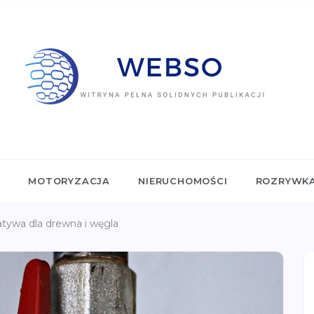
SO.PL
ełna solidnych publikacji
L
MOTORYZACJA
NIERUCHOMOŚCI
ROZRYWK
natywa dla drewna i węgla