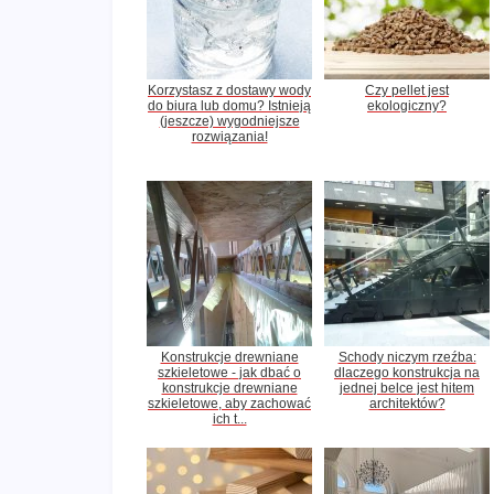
Korzystasz z dostawy wody
Czy pellet jest
do biura lub domu? Istnieją
ekologiczny?
(jeszcze) wygodniejsze
rozwiązania!
Konstrukcje drewniane
Schody niczym rzeźba:
szkieletowe - jak dbać o
dlaczego konstrukcja na
konstrukcje drewniane
jednej belce jest hitem
szkieletowe, aby zachować
architektów?
ich t...