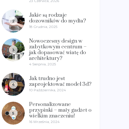
23 Czerwca, 2026
Jakie są rodzaje
dozowników do mydła?
2
18 Grudnia, 2025
Nowoczesny design w
zabytkowym centrum –
3
jak dopasować wiatę do
architektury?
4 Sierpnia, 2025
Jak trudno jest
zaprojektować model 3d?
4
10 Października, 2024
Personalizowane
przypinki – mały gadżet o
5
wielkim znaczeniu!
16 Września, 2024