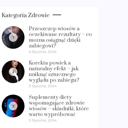
Kategoria Zdrowie
Przeszczep włosów a
oczekiwane rezultaty – co
1
można osiągnąć dzięki
zabiegowi?
6 Stycznia, 2024
Korekta powiek a
naturalny efekt – jak
2
uniknąć sztucznego
wyglądu po zabiegu?
3 Stycznia, 2024
Suplementy diety
wspomagające zdrowie
3
włosów – składniki, które
warto wypróbować
3 Stycznia, 2024