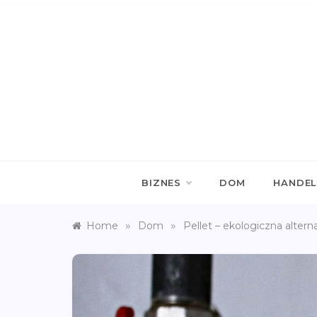
Skip
to
content
WEB
Witryna p
BIZNES
DOM
HANDE
»
»
Home
Dom
Pellet – ekologiczna alter