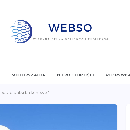
SO.PL
ełna solidnych publikacji
L
MOTORYZACJA
NIERUCHOMOŚCI
ROZRYWK
lepsze siatki balkonowe?