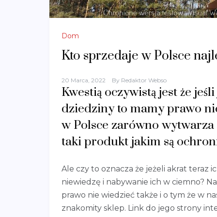
Dom
Kto sprzedaje w Polsce naj
20 Marca, 2022
By
Redaktor Webso
Kwestią oczywistą jest że jeśl
dziedziny to mamy prawo nie
w Polsce zarówno wytwarza a
taki produkt jakim są ochron
Ale czy to oznacza że jeżeli akrat teraz
niewiedzę i nabywanie ich w ciemno? N
prawo nie wiedzieć także i o tym że w n
znakomity sklep. Link do jego strony in