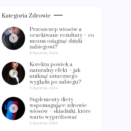
Kategoria Zdrowie
Przeszczep włosów a
oczekiwane rezultaty – co
1
można osiągnąć dzięki
zabiegowi?
6 Stycznia, 2024
Korekta powiek a
naturalny efekt – jak
2
uniknąć sztucznego
wyglądu po zabiegu?
3 Stycznia, 2024
Suplementy diety
wspomagające zdrowie
3
włosów – składniki, które
warto wypróbować
3 Stycznia, 2024