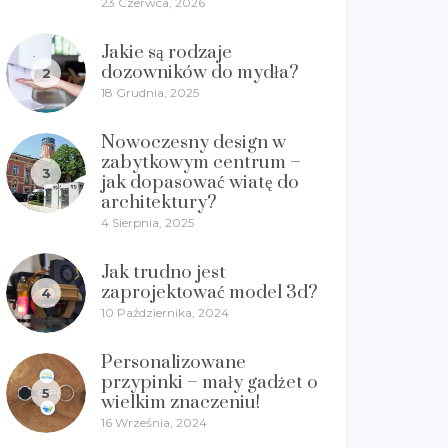
23 Czerwca, 2026
Jakie są rodzaje
dozowników do mydła?
2
18 Grudnia, 2025
Nowoczesny design w
zabytkowym centrum –
3
jak dopasować wiatę do
architektury?
4 Sierpnia, 2025
Jak trudno jest
zaprojektować model 3d?
4
10 Października, 2024
Personalizowane
przypinki – mały gadżet o
5
wielkim znaczeniu!
16 Września, 2024