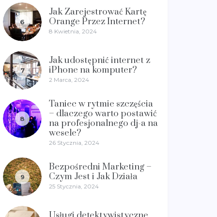
Jak Zarejestrować Kartę
Orange Przez Internet?
6
8 Kwietnia, 2024
Jak udostępnić internet z
iPhone na komputer?
7
2 Marca, 2024
Taniec w rytmie szczęścia
– dlaczego warto postawić
8
na profesjonalnego dj-a na
wesele?
26 Stycznia, 2024
Bezpośredni Marketing –
Czym Jest i Jak Działa
9
25 Stycznia, 2024
Usługi detektywistyczne