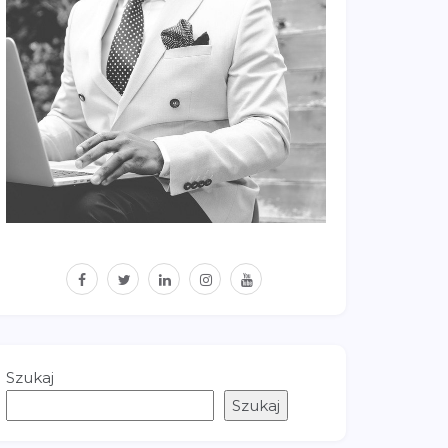
facebook
twitter
linkedin
instagram
youtube
Szukaj
Szukaj