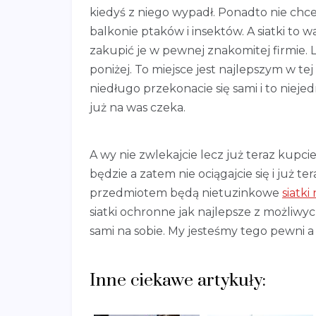
kiedyś z niego wypadł. Ponadto nie chc
balkonie ptaków i insektów. A siatki to w
zakupić je w pewnej znakomitej firmie. 
poniżej. To miejsce jest najlepszym w te
niedługo przekonacie się sami i to niej
już na was czeka.
A wy nie zwlekajcie lecz już teraz kupci
będzie a zatem nie ociągajcie się i już t
przedmiotem będą nietuzinkowe
siatki
siatki ochronne jak najlepsze z możliwyc
sami na sobie. My jesteśmy tego pewni 
Inne ciekawe artykuły: