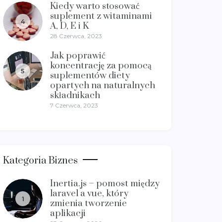
Kiedy warto stosować
suplement z witaminami
4
A, D, E i K
28 Czerwca, 2023
Jak poprawić
koncentrację za pomocą
5
suplementów diety
opartych na naturalnych
składnikach
7 Czerwca, 2023
Kategoria Biznes
Inertia.js – pomost między
laravel a vue, który
1
zmienia tworzenie
aplikacji