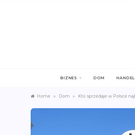
Skip
to
content
WEB
Witryna p
BIZNES
DOM
HANDE
»
»
Home
Dom
Kto sprzedaje w Polsce naj