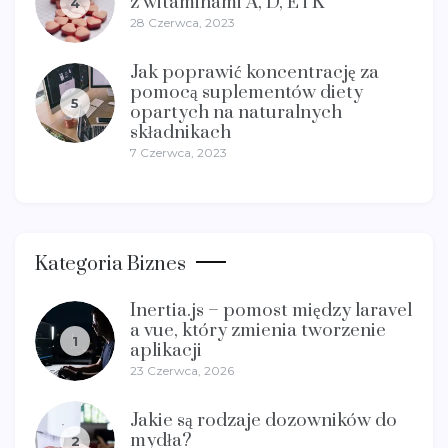
z witaminami A, D, E i K
4
28 Czerwca, 2023
Jak poprawić koncentrację za
pomocą suplementów diety
5
opartych na naturalnych
składnikach
7 Czerwca, 2023
Kategoria Biznes
Inertia.js – pomost między laravel
a vue, który zmienia tworzenie
1
aplikacji
23 Czerwca, 2026
Jakie są rodzaje dozowników do
mydła?
2