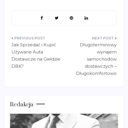
Nawigacja
Jak Sprzedać i Kupić
Długoterminowy
wpisu
Używane Auta
wynajem
Dostawcze na Giełdzie
samochodów
DBK?
dostawczych –
Długokomfortowo
Redakcja