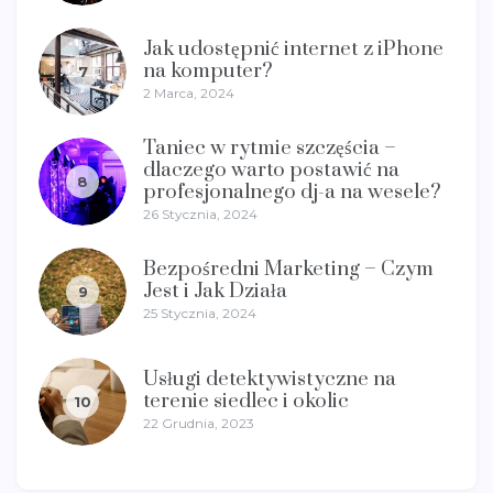
Jak udostępnić internet z iPhone
na komputer?
7
2 Marca, 2024
Taniec w rytmie szczęścia –
dlaczego warto postawić na
8
profesjonalnego dj-a na wesele?
26 Stycznia, 2024
Bezpośredni Marketing – Czym
Jest i Jak Działa
9
25 Stycznia, 2024
Usługi detektywistyczne na
terenie siedlec i okolic
10
22 Grudnia, 2023