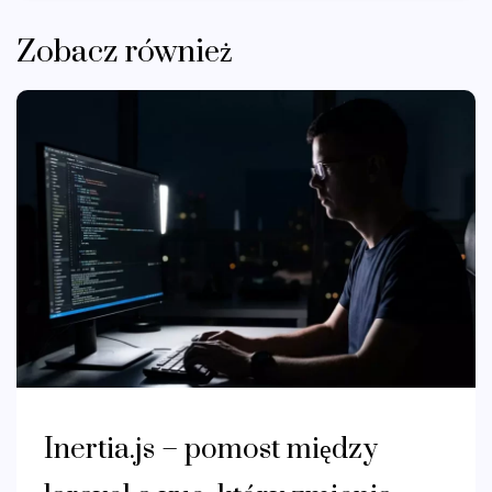
Zobacz również
Inertia.js – pomost między