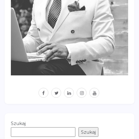
facebook
twitter
linkedin
instagram
youtube
Szukaj
Szukaj