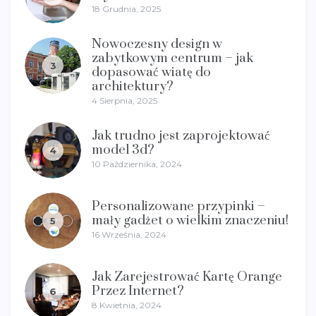
18 Grudnia, 2025
Nowoczesny design w
zabytkowym centrum – jak
3
dopasować wiatę do
architektury?
4 Sierpnia, 2025
Jak trudno jest zaprojektować
model 3d?
4
10 Października, 2024
Personalizowane przypinki –
mały gadżet o wielkim znaczeniu!
5
16 Września, 2024
Jak Zarejestrować Kartę Orange
Przez Internet?
6
8 Kwietnia, 2024