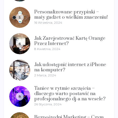
Personalizowane przypinki –
mały gadżet o wielkim znaczeniu!
5
16 Września, 2024
Jak Zarejestrować Kartę Orange
Przez Internet?
6
8 Kwietnia, 2024
Jak udostępnić internet z iPhone
na komputer?
7
2 Marca, 2024
Taniec w rytmie szczęścia –
dlaczego warto postawić na
8
profesjonalnego dj-a na wesele?
26 Stycznia, 2024
Bezpośredni Marketing – Czym