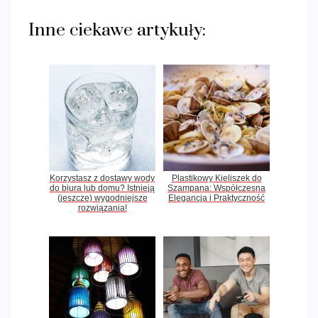
Inne ciekawe artykuły:
Korzystasz z dostawy wody
Plastikowy Kieliszek do
do biura lub domu? Istnieją
Szampana: Współczesna
(jeszcze) wygodniejsze
Elegancja i Praktyczność
rozwiązania!