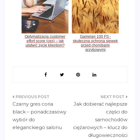
Optymalizacja customer
Gamelan 100 FS -
effort score (ces) – jak
skuteczna ochrona siewek
ułatwić życie klientom?
przed chorobami
grzybowymi
Nawigacja
Czarny gres coria
Jak dobierać najlepsze
wpisu
black – ponadczasowy
części do
wybór do
samochodów
eleganckiego salonu
ciężarowych – klucz do
długowieczności