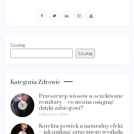
facebook
twitter
linkedin
instagram
youtube
Szukaj
Szukaj
Kategoria Zdrowie
Przeszczep włosów a oczekiwane
rezultaty – co można osiągnąć
1
dzięki zabiegowi?
6 Stycznia, 2024
Korekta powiek a naturalny efekt
– jak uniknąć sztucznego wyglądu