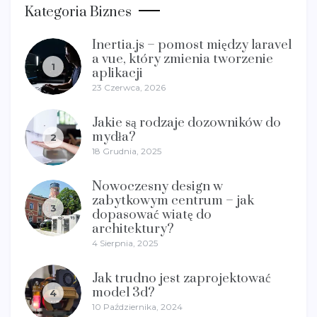
Kategoria Biznes
Inertia.js – pomost między laravel
a vue, który zmienia tworzenie
1
aplikacji
23 Czerwca, 2026
Jakie są rodzaje dozowników do
mydła?
2
18 Grudnia, 2025
Nowoczesny design w
zabytkowym centrum – jak
3
dopasować wiatę do
architektury?
4 Sierpnia, 2025
Jak trudno jest zaprojektować
model 3d?
4
10 Października, 2024