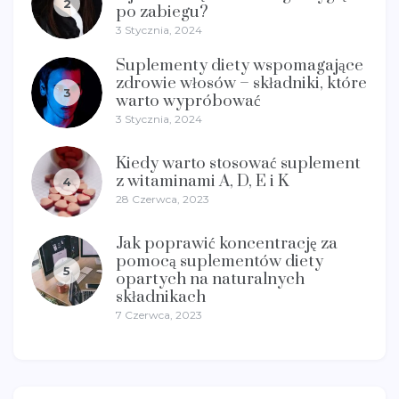
2
po zabiegu?
3 Stycznia, 2024
Suplementy diety wspomagające
zdrowie włosów – składniki, które
3
warto wypróbować
3 Stycznia, 2024
Kiedy warto stosować suplement
z witaminami A, D, E i K
4
28 Czerwca, 2023
Jak poprawić koncentrację za
pomocą suplementów diety
5
opartych na naturalnych
składnikach
7 Czerwca, 2023